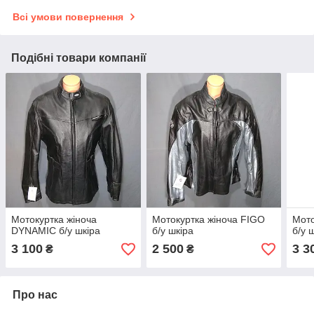
Всі умови повернення
Подібні товари компанії
Мотокуртка жіноча
Мотокуртка жіноча FIGO
Мото
DYNAMIC б/у шкіра
б/у шкіра
б/у 
3 100
2 500
3 3
₴
₴
Про нас