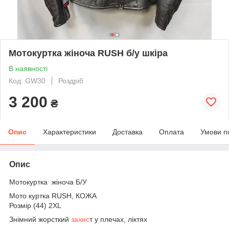
Мотокуртка жіноча RUSH б/у шкіра
В наявності
Код: GW30
Роздріб
3 200
₴
Опис
Характеристики
Доставка
Оплата
Умови п
Опис
Мотокуртка жіноча Б/У
Мото куртка RUSH, КОЖА
Розмір (44) 2XL
Знімний жорсткий
захис
т у плечах, ліктях