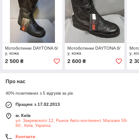
Мотоботинки DAYTONA б/
Мотоботинки DAYTONA б/
Мот
у, кожа
у, кожа
у, к
2 500
2 600
2 3
₴
₴
Про нас
40% позитивних з 5 відгуків за рік
Працює з 17.02.2013
м. Київ
ул. Закревского 12, Рынок Авто-континент, Магазин 59-
60., Київ, Україна
Контакти