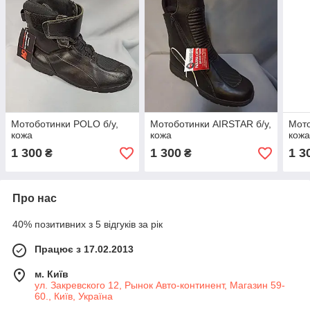
Мотоботинки POLO б/у,
Мотоботинки AIRSTAR б/у,
Мото
кожа
кожа
кож
1 300
1 300
1 3
₴
₴
Про нас
40% позитивних з 5 відгуків за рік
Працює з 17.02.2013
м. Київ
ул. Закревского 12, Рынок Авто-континент, Магазин 59-
60., Київ, Україна