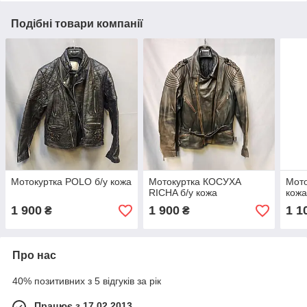
Подібні товари компанії
Мотокуртка POLO б/у кожа
Мотокуртка КОСУХА
Мот
RICHA б/у кожа
кож
1 900
1 900
1 1
₴
₴
Про нас
40% позитивних з 5 відгуків за рік
Працює з 17.02.2013