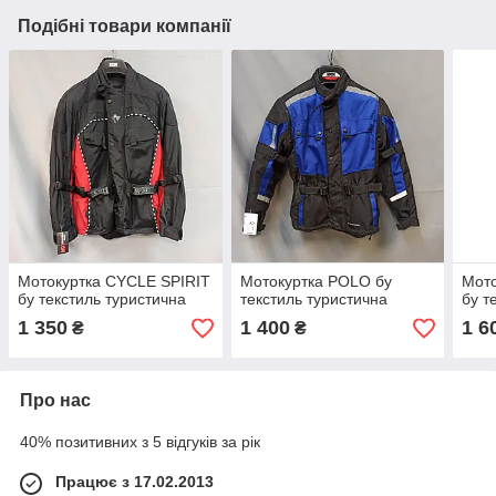
Подібні товари компанії
Мотокуртка CYCLE SPIRIT
Мотокуртка POLO бу
Мот
бу текстиль туристична
текстиль туристична
бу т
1 350
1 400
1 6
₴
₴
Про нас
40% позитивних з 5 відгуків за рік
Працює з 17.02.2013