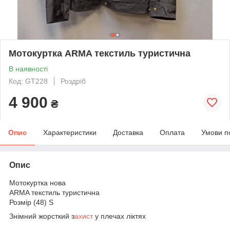
Мотокуртка ARMA текстиль туристична
В наявності
Код: GT228
Роздріб
4 900
₴
Опис
Характеристики
Доставка
Оплата
Умови п
Опис
Мотокуртка нова
ARMA текстиль туристична
Розмір (48) S
Знімний жорсткий з
ахист
у плечах ліктях