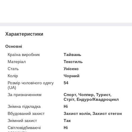
Характеристики
Основні
Країна виробник
Тайвань
Матеріал
Текстиль
Стать
Унісекс
Колір
Чорний
Розмір чоловічого одягу
54
(UA)
За призначенням
Спорт, Чоппер, Турист,
Стріт, Ендуро/Квадроцикл
Знімна підкладка
Ні
Вбудований захист
Захист колін, Захист стегон
Знімний захист
Так
Світловідбиваючі
Ні