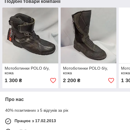
Подібні товари компанії
Мотоботинки POLO б/у,
Мотоботинки POLO б/у,
Мото
кожа
кожа
кож
1 300
2 200
1 3
₴
₴
Про нас
40% позитивних з 5 відгуків за рік
Працює з 17.02.2013