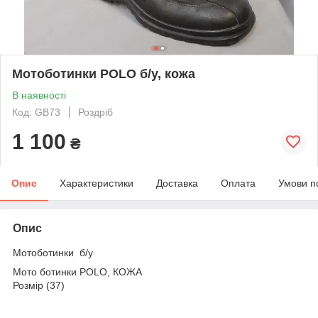
Мотоботинки POLO б/у, кожа
В наявності
Код: GB73
Роздріб
1 100
₴
Опис
Характеристики
Доставка
Оплата
Умови п
Опис
Мотоботинки б/у
Мото ботинки POLO, КОЖА
Розмір (37)